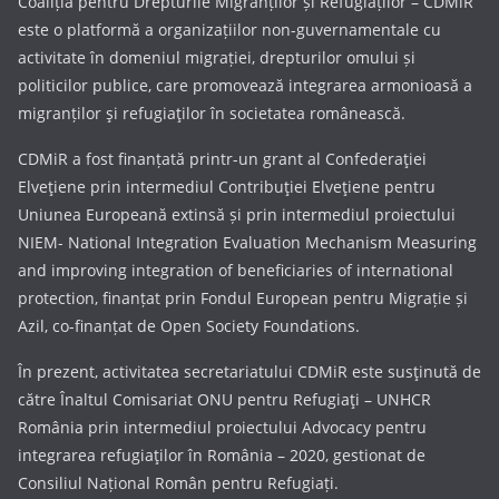
Coaliția pentru Drepturile Migranților și Refugiaților – CDMiR
este o platformă a organizațiilor non-guvernamentale cu
activitate în domeniul migrației, drepturilor omului și
politicilor publice, care promovează integrarea armonioasă a
migranților şi refugiaţilor în societatea românească.
CDMiR a fost finanțată printr-un grant al Confederaţiei
Elveţiene prin intermediul Contribuţiei Elveţiene pentru
Uniunea Europeană extinsă și prin intermediul proiectului
NIEM- National Integration Evaluation Mechanism Measuring
and improving integration of beneficiaries of international
protection, finanțat prin Fondul European pentru Migrație și
Azil, co-finanțat de Open Society Foundations.
În prezent, activitatea secretariatului CDMiR este susţinută de
către Înaltul Comisariat ONU pentru Refugiaţi – UNHCR
România prin intermediul proiectului Advocacy pentru
integrarea refugiaţilor în România – 2020, gestionat de
Consiliul Național Român pentru Refugiați.