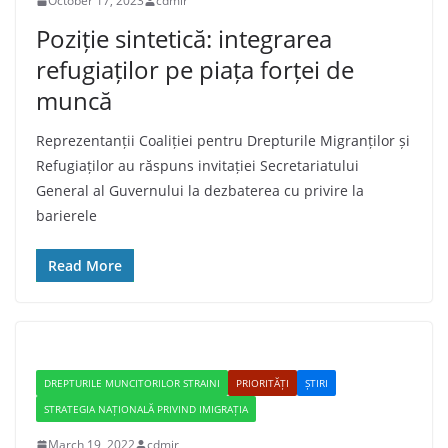
October 17, 2023
cdmir
Poziție sintetică: integrarea
refugiaților pe piața forței de
muncă
Reprezentanții Coaliției pentru Drepturile Migranților și
Refugiaților au răspuns invitației Secretariatului
General al Guvernului la dezbaterea cu privire la
barierele
Read More
DREPTURILE MUNCITORILOR STRAINI
PRIORITĂȚI
ȘTIRI
STRATEGIA NAȚIONALĂ PRIVIND IMIGRAȚIA
March 19, 2022
cdmir