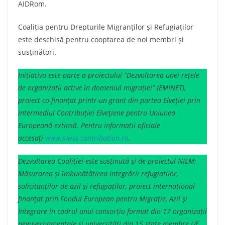
AIDRom.
Coaliția pentru Drepturile Migranților și Refugiaților
este deschisă pentru cooptarea de noi membri și
susținători.
Inițiativa este parte a proiectului ”Dezvoltarea unei rețele
de organizații active în domeniul migrației” (EMINET),
proiect co-finanţat printr-un grant din partea Elveţiei prin
intermediul Contribuţiei Elveţiene pentru Uniunea
Europeană extinsă. Pentru informații oficiale
accesați
www.swiss-contribution.ro
.
Dezvoltarea Coaliției este susținută și de proiectul NIEM:
Măsurarea și îmbunătățirea integrării refugiaților,
solicitanților de azil și refugiaților, proiect internațional
finanţat prin Fondul European pentru Migraţie, Azil şi
Integrare în cadrul unui consorțiu format din 17 organizații
neguvernamentale și universități din 15 state membre UE.