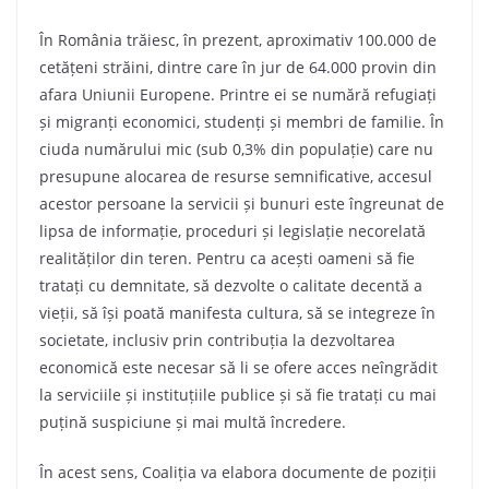
În România trăiesc, în prezent, aproximativ 100.000 de
cetățeni străini, dintre care în jur de 64.000 provin din
afara Uniunii Europene. Printre ei se numără refugiați
și migranți economici, studenți și membri de familie. În
ciuda numărului mic (sub 0,3% din populație) care nu
presupune alocarea de resurse semnificative, accesul
acestor persoane la servicii și bunuri este îngreunat de
lipsa de informație, proceduri și legislație necorelată
realităților din teren. Pentru ca acești oameni să fie
tratați cu demnitate, să dezvolte o calitate decentă a
vieții, să își poată manifesta cultura, să se integreze în
societate, inclusiv prin contribuția la dezvoltarea
economică este necesar să li se ofere acces neîngrădit
la serviciile și instituțiile publice și să fie tratați cu mai
puțină suspiciune și mai multă încredere.
În acest sens, Coaliția va elabora documente de poziții