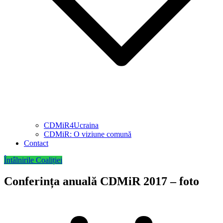
CDMiR4Ucraina
CDMiR: O viziune comună
Contact
Întâlnirile Coaliției
Conferința anuală CDMiR 2017 – foto