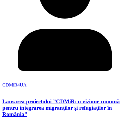
CDMiR4UA
Lansarea proiectului ”CDMiR: o viziune comună
pentru integrarea migranților și refugiaților în
România”