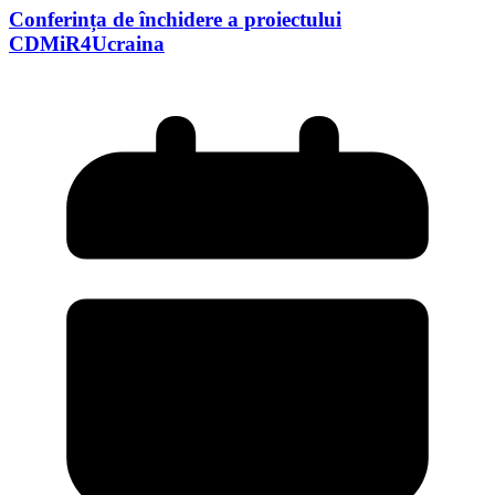
Conferința de închidere a proiectului
CDMiR4Ucraina