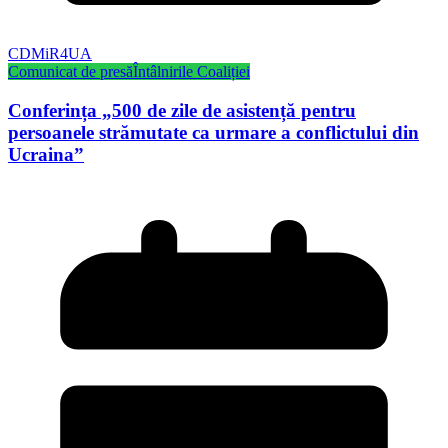
CDMiR4UA
Comunicat de presă
Întâlnirile Coaliției
Conferința „500 de zile de asistență pentru
persoanele strămutate ca urmare a conflictului din
Ucraina”