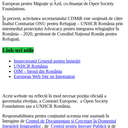
European pentru Migrație și Azil, co-finanțat de Open Society
Foundations.
În prezent, activitatea secretariatului CDMiR este susţinută de către
Înaltul Comisariat ONU pentru Refugiaţi – UNHCR România prin
intermediul proiectului Advocacy pentru integrarea refugiaţilor în
România – 2020, gestionat de Consiliul Național Român pentru
Refugiați.
Link-uri utile
Inspectoratul General pentru Imigrări
UNHCR România
OIM – biroul din România
European Web Site on Integration
Acest website nu reflectă în mod necesar poziția oficială a
guvernului elvețian, a Comisiei Europene, a Open Society
Foundations sau a UNHCR România.
Responsabilitatea pentru conținutul acestuia este asumată în
întregime de
Centrul de Documentare şi Cercetare în Domeniul
Integrării Imigranţilor
, de
Centrul pentru Inovare Publică
și de