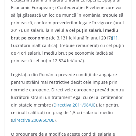
Economic European și Confederației Elvețiene care vor
să își găsească un loc de muncă în România, trebuie să
primească, conform prevederilor legale în vigoare (anul
2017), un salariu la nivelul a
cel puțin salariul mediu
brut pe economie
(de 3.131 lei/lună în anul 2017)
[1]
.
Lucrătorii înalt calificați trebuie remunerați cu cel puțin
de 4 ori salariul mediu brut pe economie (adică să
primească cel puțin 12.524 lei/lună).
Legislația din România prevede condiții de angajare
pentru străini mai restrictive decât cele impuse prin
normele europene. Directivele europene prevăd pentru
lucrătorii străini un tratament egal cu cel al cetățenilor
din statele membre (
Directiva 2011/98/UE
), iar pentru
cei înalt calificați un prag de 1,5 ori salariul mediu
(
Directiva 2009/50/UE
).
O propunere de a modifica aceste condiții salariale