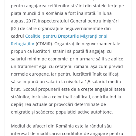
pentru angajarea cetățenilor străini din statele terțe pe
piața muncii din România a fost înaintată, în luna
august 2017, Inspectoratului General pentru Imigrări
(IGI) de către organizațiile neguvernamentale din
cadrul
Coaliției pentru Drepturile Migranților și
Refugiaților
(CDMiR). Organizațiile neguvernamentale
propun ca lucrătorii străini să poată fi angajați cu
salariul minim pe economie, prin urmare să li se aplice
un tratament egal cu cetățenii români, așa cum prevăd
normele europene, iar pentru lucrătorii înalt calificați
să se impună un salariu la nivelul a 1,5 salariul mediu
brut. Scopul propunerii este de a crește angajabilitatea
străinilor, inclusiv a celor înalt calificați, contribuind la
depășirea actualelor provocări determinate de
emigrație și scăderea populației active autohtone.
Mediul de afaceri din România este la rândul său
interesat de modificarea condițiilor de angajare pentru