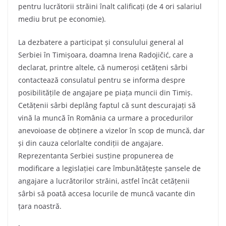
pentru lucrătorii străini înalt calificați (de 4 ori salariul
mediu brut pe economie).
La dezbatere a participat și consulului general al
Serbiei în Timișoara, doamna Irena Radojičić, care a
declarat, printre altele, că numeroși cetățeni sârbi
contactează consulatul pentru se informa despre
posibilitățile de angajare pe piața muncii din Timiș.
Cetățenii sârbi deplâng faptul că sunt descurajați să
vină la muncă în România ca urmare a procedurilor
anevoioase de obținere a vizelor în scop de muncă, dar
și din cauza celorlalte condiții de angajare.
Reprezentanta Serbiei susține propunerea de
modificare a legislației care îmbunătățește șansele de
angajare a lucrătorilor străini, astfel încât cetățenii
sârbi să poată accesa locurile de muncă vacante din
țara noastră.