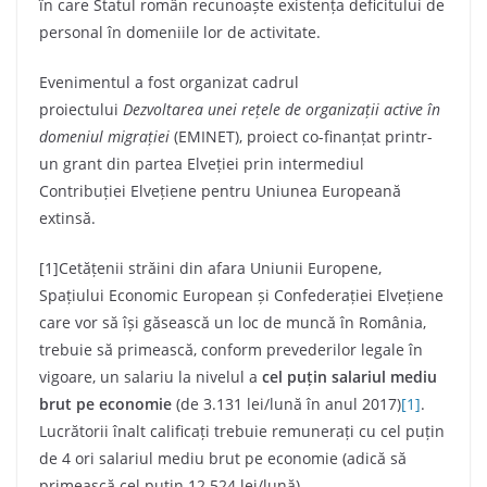
în care Statul român recunoaște existența deficitului de
personal în domeniile lor de activitate.
Evenimentul a fost organizat cadrul
proiectului
Dezvoltarea unei rețele de organizații active în
domeniul migrației
(EMINET), proiect co-finanțat printr-
un grant din partea Elveției prin intermediul
Contribuției Elvețiene pentru Uniunea Europeană
extinsă.
[1]Cetățenii străini din afara Uniunii Europene,
Spațiului Economic European și Confederației Elvețiene
care vor să își găsească un loc de muncă în România,
trebuie să primească, conform prevederilor legale în
vigoare, un salariu la nivelul a
cel puțin salariul mediu
brut pe economie
(de 3.131 lei/lună în anul 2017)
[1]
.
Lucrătorii înalt calificați trebuie remunerați cu cel puțin
de 4 ori salariul mediu brut pe economie (adică să
primească cel puțin 12.524 lei/lună).