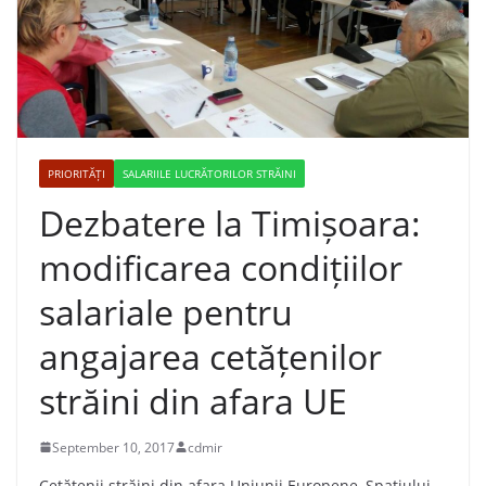
PRIORITĂȚI
SALARIILE LUCRĂTORILOR STRĂINI
Dezbatere la Timișoara:
modificarea condițiilor
salariale pentru
angajarea cetățenilor
străini din afara UE
September 10, 2017
cdmir
Cetățenii străini din afara Uniunii Europene, Spațiului