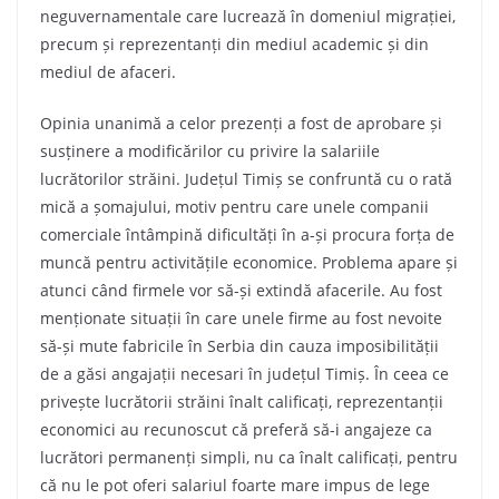
neguvernamentale care lucrează în domeniul migrației,
precum și reprezentanți din mediul academic și din
mediul de afaceri.
Opinia unanimă a celor prezenți a fost de aprobare și
susținere a modificărilor cu privire la salariile
lucrătorilor străini. Județul Timiș se confruntă cu o rată
mică a șomajului, motiv pentru care unele companii
comerciale întâmpină dificultăți în a-și procura forța de
muncă pentru activitățile economice. Problema apare și
atunci când firmele vor să-și extindă afacerile. Au fost
menționate situații în care unele firme au fost nevoite
să-și mute fabricile în Serbia din cauza imposibilității
de a găsi angajații necesari în județul Timiș. În ceea ce
privește lucrătorii străini înalt calificați, reprezentanții
economici au recunoscut că preferă să-i angajeze ca
lucrători permanenți simpli, nu ca înalt calificați, pentru
că nu le pot oferi salariul foarte mare impus de lege